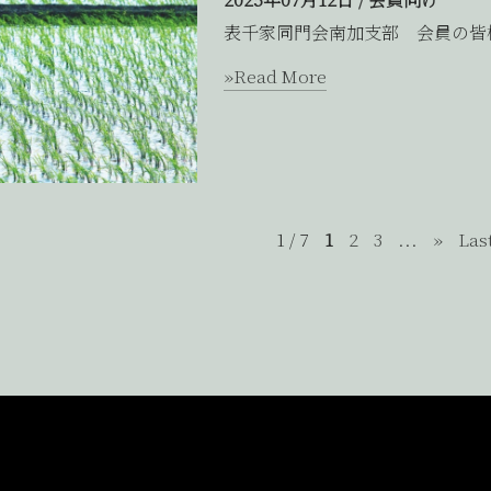
表千家同門会南加支部 会員の皆
»Read More
1 / 7
1
2
3
...
»
Las