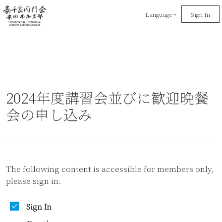
Language
Sign In
2024年度講習会並びに歓迎晩餐
会の申し込み
The following content is accessible for members only,
please sign in.
Sign In