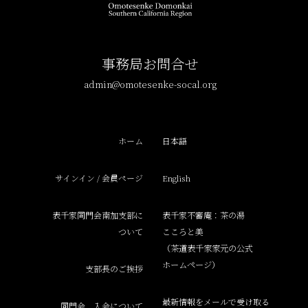
事務局お問合せ
admin@omotesenke-socal.org
ホーム
日本語
サインイン / 会員ページ
English
表千家同門会南加支部に
表千家不審庵：茶の湯
ついて
こころと美
（茶道表千家家元の公式
ホームページ）
支部長のご挨拶
最新情報をメールで受け取る
同門会 入会について