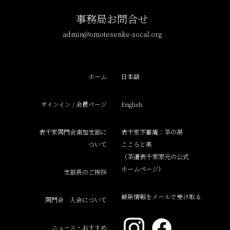
事務局お問合せ
admin@omotesenke-socal.org
ホーム
日本語
サインイン / 会員ページ
English
表千家同門会南加支部に
表千家不審庵：茶の湯
ついて
こころと美
（茶道表千家家元の公式
ホームページ）
支部長のご挨拶
最新情報をメールで受け取る
同門会 入会について
ニュース・おすすめ