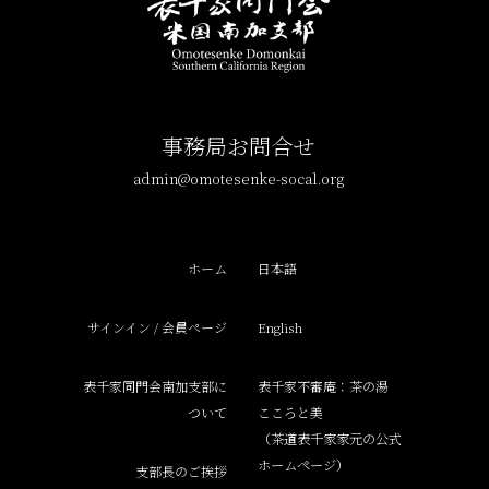
事務局お問合せ
admin@omotesenke-socal.org
ホーム
日本語
サインイン / 会員ページ
English
表千家同門会南加支部に
表千家不審庵：茶の湯
ついて
こころと美
（茶道表千家家元の公式
ホームページ）
支部長のご挨拶