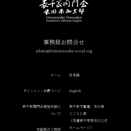
事務局お問合せ
admin@omotesenke-socal.org
ホーム
日本語
サインイン / 会員ページ
English
表千家同門会南加支部に
表千家不審庵：茶の湯
ついて
こころと美
（茶道表千家家元の公式
ホームページ）
支部長のご挨拶